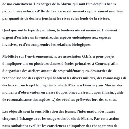
de nos concitoyens. Les berges de la Marne qui
sont
l’un des plus beaux
patrimoines naturels d’ Île de France se retrouvent régulièrement souillées
par
quantités de
déchets jonch
a
nt les rives et les fonds de
la
rivière.
Quel que soit le type de pollution,
l
a biodiversité est menacée
. Il devient
urgent d’en faire un inventaire, des espèces endémiques aux espèces
invasives, et d’en comprendre les relations biologiques.
Mobilisée sur l’environnement, notre association G.E.S. a pour projet
d’impliquer
une ou plusieurs
classes d’écoles primaires à
Gournay
, afin
d’organiser
des ateliers autour de ces problématiques, des sorties de
reconnaissance des espèces qui habitent les divers milieux,
de
s
ramassage
s
de
déchets sur un trajet le long des bords de Marne à G
ournay
sur Marne,
des
moments d’observation en classe (loupes binoculaires, loupes à main, guide
de reconnaissance des espèces…) des récoltes prélevées lors des sorties
.
Les objectifs sont la sensibilisation des jeunes, l’information des futurs
citoyens, l’échange avec les usagers des bords de Marne. Par cette action
nous souhaitons éveiller les consciences et impulser des changements de