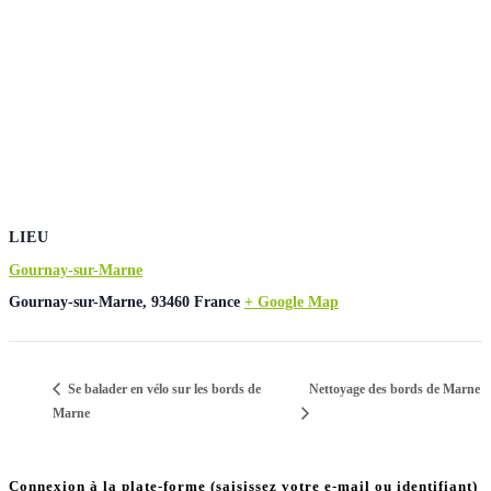
LIEU
Gournay-sur-Marne
Gournay-sur-Marne
,
93460
France
+ Google Map
Nettoyage des bords de Marne
Se balader en vélo sur les bords de
Marne
Connexion à la plate-forme (saisissez votre e-mail ou identifiant)