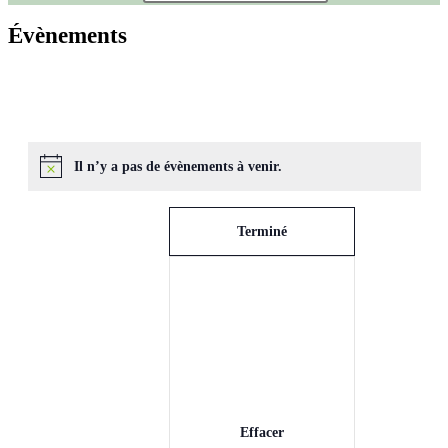
Évènements
Il n’y a pas de évènements à venir.
Filtres
La
Terminé
modification
de
l'une
des
entrées
du
formulaire
entraînera
Effacer
l'actualisation